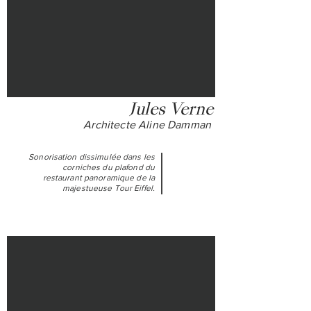
Jules Verne
Architecte Aline Damman
Sonorisation dissimulée dans les
corniches du plafond du
restaurant panoramique de la
majestueuse Tour Eiffel.