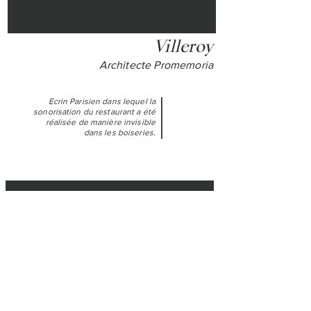
Villeroy
Architecte Promemoria
Ecrin Parisien dans lequel la
sonorisation du restaurant a été
réalisée de manière invisible
dans les boiseries.